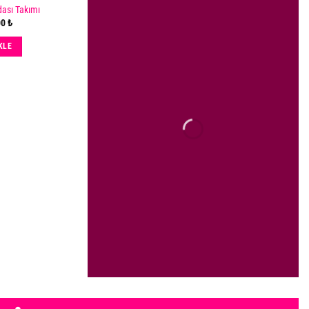
ası Takımı
Add
00
₺
to
wishlist
KLE