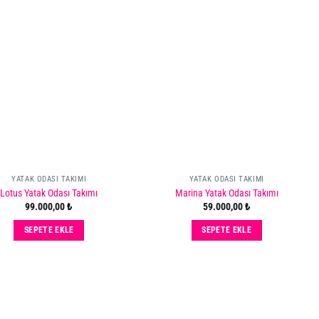
Add
Add
to
to
wishlist
wishlist
YATAK ODASI TAKIMI
YATAK ODASI TAKIMI
Lotus Yatak Odası Takımı
Marina Yatak Odası Takımı
99.000,00
₺
59.000,00
₺
SEPETE EKLE
SEPETE EKLE
Add
Add