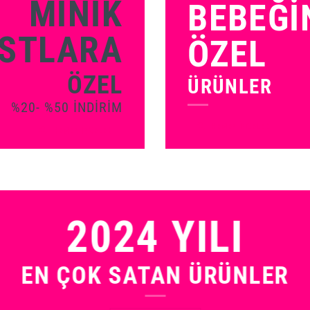
MİNİK
BEBEĞI
STLARA
ÖZEL
ÖZEL
ÜRÜNLER
%20- %50 INDİRİM
HEMEN İNCELE !
HEMEN İNCELE !
2024 YILI
EN ÇOK SATAN ÜRÜNLER