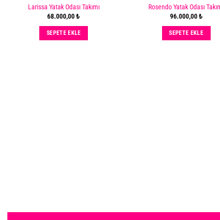
Larissa Yatak Odası Takımı
Rosendo Yatak Odası Takı
Add
68.000,00
₺
96.000,00
₺
to
wishlist
w
SEPETE EKLE
SEPETE EKLE