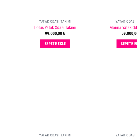
YATAK ODASI TAKIMI
YATAK ODASI 
Lotus Yatak Odası Takımı
Marina Yatak Od
Add
Add
99.000,00
₺
59.000,
to
to
ishlist
wishlist
SEPETE EKLE
SEPETE E
YATAK ODASI TAKIMI
YATAK ODASI 