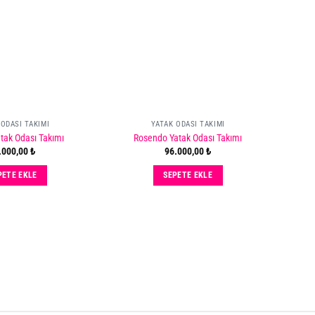
to
to
wishlist
wishlist
eni Gelenler
K ODASI
AKIMI
 ODASI TAKIMI
YATAK ODASI TAKIMI
atak Odası Takımı
Rosendo Yatak Odası Takımı
L BİR UYKU İÇİN
.000,00
₺
96.000,00
₺
EMEN İNCELE
PETE EKLE
SEPETE EKLE