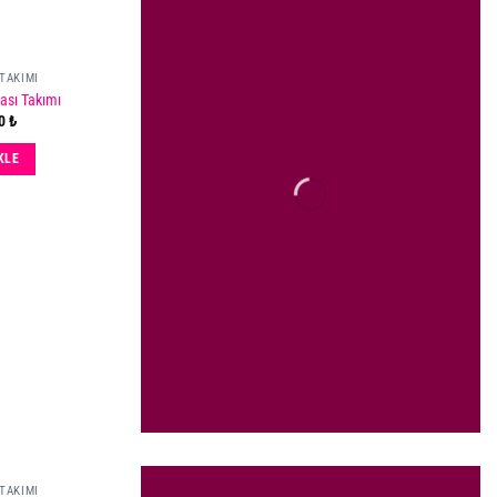
TAKIMI
ası Takımı
Add
00
₺
to
wishlist
KLE
TAKIMI