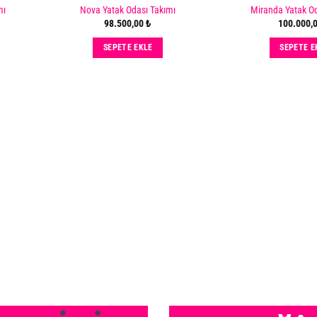
mı
Nova Yatak Odası Takımı
Miranda Yatak Od
Add
Add
98.500,00
₺
100.000,
to
to
ishlist
wishlist
SEPETE EKLE
SEPETE E