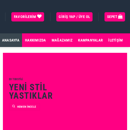
FAVORILERIM
GIRIŞ YAP / ÜYE OL
SEPET
ANASAYFA
HAKKIMIZDA
MAĞAZAMIZ
KAMPANYALAR
İLETIŞIM
EV TEKSTILI
YENI STIL
YASTIKLAR
HEMEN İNCELE