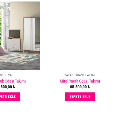
eni Gelenler
Add
Add
TURMA
to
to
wishlist
wishlist
DASI
IMLARI
HATLIĞI HİSSET
MOBILYA
YATAK ODASI TAKIMI
EMEN İNCELE
tak Odası Takımı
Mirel Yatak Odası Takımı
.500,00
₺
85.500,00
₺
PETE EKLE
SEPETE EKLE
Add
Add